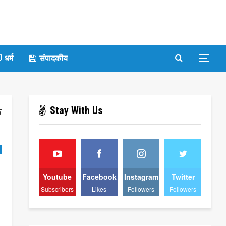
धर्म
संपादकीय
Stay With Us
े
Youtube
Facebook
Instagram
Twitter
Subscribers
Likes
Followers
Followers