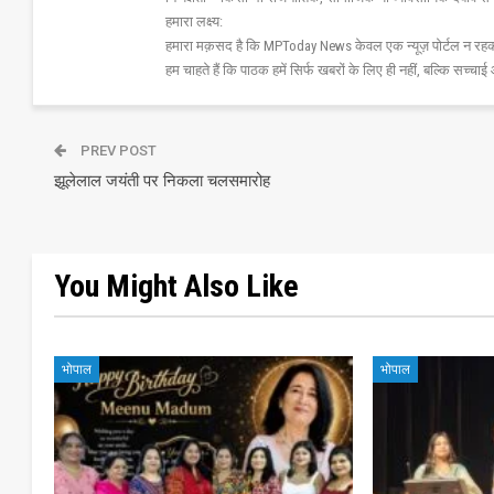
हमारा लक्ष्य:
हमारा मक़सद है कि MPToday News केवल एक न्यूज़ पोर्टल न रहक
हम चाहते हैं कि पाठक हमें सिर्फ खबरों के लिए ही नहीं, बल्कि सच्चाई 
PREV POST
झूलेलाल जयंती पर निकला चलसमारोह
You Might Also Like
भोपाल
भोपाल