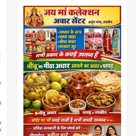
र
स
ल
ा