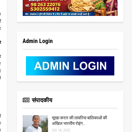
े
ं
द
र
Admin Login
ि
ो
र
द
े
संपादकीय
ी
सूखा करार की लावरिया बालिकाओं की
े
अखिल भारतीय रोइंग…
े
Oct 18, 2025