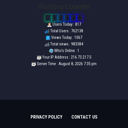
Visitors Counter
7
6
2
1
3
8
Users Today : 817
Total Users : 762138
Views Today : 1067
Total views : 983384
Who's Online : 1
Your IP Address : 216.73.217.5
Server Time : August 8, 2026 7:35 pm
PRIVACY POLICY
CONTACT US