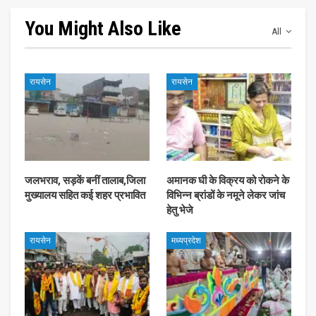
You Might Also Like
All
रायसेन
रायसेन
जलभराव, सड़कें बनीं तालाब,जिला
अमानक घी के विक्रय को रोकने के
मुख्यालय सहित कई शहर प्रभावित
विभिन्न ब्रांडों के नमूने लेकर जांच
हेतु भेजे
रायसेन
मध्यप्रदेश