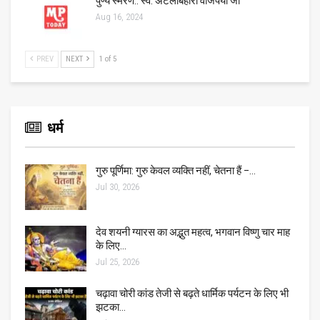
पुण्य स्मरण:: स्व. अटलबिहारी वाजपेयी जी
Aug 16, 2024
PREV
NEXT
1 of 5
धर्म
गुरु पूर्णिमा: गुरु केवल व्यक्ति नहीं, चेतना हैं –…
Jul 30, 2026
देव शयनी ग्यारस का अद्भुत महत्व, भगवान विष्णु चार माह
के लिए…
Jul 25, 2026
चढ़ावा चोरी कांड तेजी से बढ़ते धार्मिक पर्यटन के लिए भी
झटका…