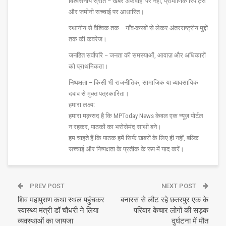
विश्वसनीय स्रोत – खबरें अफवाहों पर नहीं, प्रामाणिक रिपोर्ट्स
और जमीनी सच्चाई पर आधारित।
स्थानीय से वैश्विक तक – गाँव-कस्बों से लेकर अंतरराष्ट्रीय मुद्दों
तक की कवरेज।
जनहित सर्वोपरि – जनता की समस्याओं, आवाज़ और अधिकारों
को प्राथमिकता।
निष्पक्षता – किसी भी राजनीतिक, सामाजिक या व्यावसायिक
दबाव से मुक्त पत्रकारिता।
हमारा लक्ष्य:
हमारा मक़सद है कि MPToday News केवल एक न्यूज़ पोर्टल
न रहकर, पाठकों का भरोसेमंद साथी बने।
हम चाहते हैं कि पाठक हमें सिर्फ खबरों के लिए ही नहीं, बल्कि
सच्चाई और निष्पक्षता के प्रतीक के रूप में याद करें।
PREV POST
NEXT POST
शिव महापुराण कथा स्थल पहुंचकर
बनारस से लौट रहे छतरपुर एक के
स्वास्थ्य मंत्री डॉ चौधरी ने लिया
परिवार केचार लोगों की सड़क
व्यवस्थाओं का जायजा
दुर्घटना में मौत