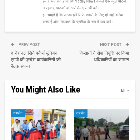
हमारा मक़सद है कि MPToday News केवल एक न्यूज़ पोर्टल
न रहकर, पाठकों का भरोसेमंद साथी बने।
हम चाहते हैं कि पाठक हमें सिर्फ खबरों के लिए ही नहीं, बल्कि
सच्चाई और निष्पक्षता के प्रतीक के रूप में याद करें।
PREV POST
NEXT POST
द नेशनल सिने वर्कर्स यूनियन
किसानों ने सेवा निवृत्ति पर किया
एमपी की प्रदेश कार्यकारिणी की
अधिकारियों का सम्मान
बैठक संपन्न
You Might Also Like
All
रायसेन
रायसेन