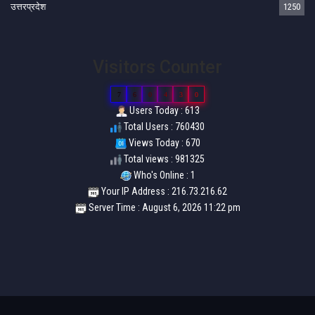
उत्तरप्रदेश
1250
Visitors Counter
7
6
0
4
3
0
Users Today : 613
Total Users : 760430
Views Today : 670
Total views : 981325
Who's Online : 1
Your IP Address : 216.73.216.62
Server Time : August 6, 2026 11:22 pm