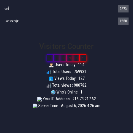
धर्म
2273
उत्तरप्रदेश
1250
Visitors Counter
7
5
9
9
3
1
Users Today : 114
Total Users : 759931
Views Today : 127
Total views : 980782
Who's Online : 1
Your IP Address : 216.73.217.62
Server Time : August 6, 2026 4:26 am