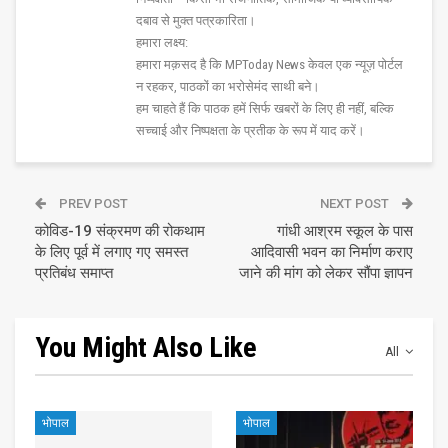
दबाव से मुक्त पत्रकारिता।
हमारा लक्ष्य:
हमारा मक़सद है कि MPToday News केवल एक न्यूज़ पोर्टल
न रहकर, पाठकों का भरोसेमंद साथी बने।
हम चाहते हैं कि पाठक हमें सिर्फ खबरों के लिए ही नहीं, बल्कि
सच्चाई और निष्पक्षता के प्रतीक के रूप में याद करें।
PREV POST
NEXT POST
कोविड-19 संक्रमण की रोकथाम
गांधी आश्रम स्कूल के पास
के लिए पूर्व में लगाए गए समस्त
आदिवासी भवन का निर्माण कराए
प्रतिबंध समाप्त
जाने की मांग को लेकर सौंपा ज्ञापन
You Might Also Like
All
भोपाल
भोपाल