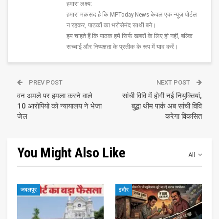
हमारा लक्ष्य:
हमारा मक़सद है कि MPToday News केवल एक न्यूज़ पोर्टल
न रहकर, पाठकों का भरोसेमंद साथी बने।
हम चाहते हैं कि पाठक हमें सिर्फ खबरों के लिए ही नहीं, बल्कि
सच्चाई और निष्पक्षता के प्रतीक के रूप में याद करें।
PREV POST
NEXT POST
वन अमले पर हमला करने वाले
सांची विवि में होगी नई नियुक्तियां,
10 आरोपियो को न्यायालय ने भेजा
बुद्धा थीम पार्क अब सांची विवि
जेल
करेगा विकसित
You Might Also Like
All
जबलपुर
इंदौर