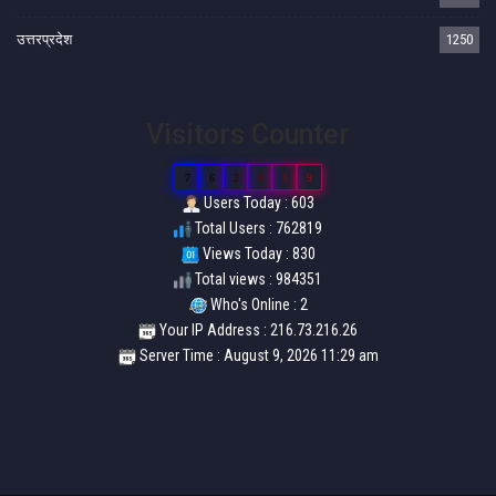
उत्तरप्रदेश
1250
Visitors Counter
7
6
2
8
1
9
Users Today : 603
Total Users : 762819
Views Today : 830
Total views : 984351
Who's Online : 2
Your IP Address : 216.73.216.26
Server Time : August 9, 2026 11:29 am