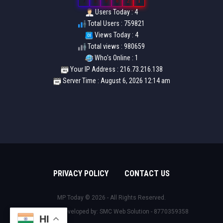
7
5
9
8
2
1
Users Today : 4
Total Users : 759821
Views Today : 4
Total views : 980659
Who's Online : 1
Your IP Address : 216.73.216.138
Server Time : August 6, 2026 12:14 am
PRIVACY POLICY
CONTACT US
MP Today © 2026 - All Rights Reserved.
Design & Developed by:
SMC Web Solution - 8770359358
HI