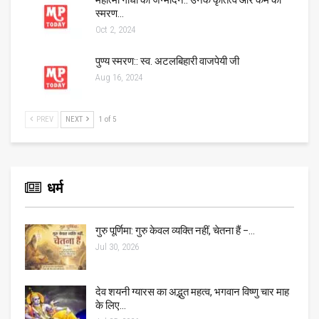
महात्मा गांधी का जन्मदिन:: उनके कृतित्व और कर्म को
स्मरण…
Oct 2, 2024
पुण्य स्मरण:: स्व. अटलबिहारी वाजपेयी जी
Aug 16, 2024
PREV
NEXT
1 of 5
धर्म
गुरु पूर्णिमा: गुरु केवल व्यक्ति नहीं, चेतना हैं –…
Jul 30, 2026
देव शयनी ग्यारस का अद्भुत महत्व, भगवान विष्णु चार माह
के लिए…