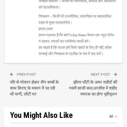
जनहित सर्वोपरि – जनता की समस्याओं, आवाज़ और अधिकारों
को प्राथमिकता।
निष्पक्षता – किसी भी राजनीतिक, सामाजिक या व्यावसायिक
दबाव से मुक्त पत्रकारिता।
हमारा लक्ष्य:
हमारा मक़सद है कि MPToday News केवल एक न्यूज़ पोर्टल
न रहकर, पाठकों का भरोसेमंद साथी बने।
हम चाहते हैं कि पाठक हमें सिर्फ खबरों के लिए ही नहीं, बल्कि
सच्चाई और निष्पक्षता के प्रतीक के रूप में याद करें।
PREV POST
NEXT POST
पति से परेशान होकर तीन बच्चों के
झीरम घाँटी के अमर शहीदों की
साथ किराए के मकान में रह रही
नवमी बरसी कल,धरसीवा में शहीद
थी पत्नी, लौटी घर
स्मारक का होगा भूमिपूजन
You Might Also Like
All