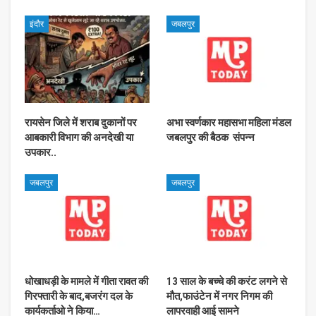
इंदौर
जबलपुर
रायसेन जिले में शराब दुकानों पर
अभा स्वर्णकार महासभा महिला मंडल
आबकारी विभाग की अनदेखी या
जबलपुर की बैठक संपन्न
उपकार..
जबलपुर
जबलपुर
धोखाधड़ी के मामले में गीता रावत की
13 साल के बच्चे की करंट लगने से
गिरफ्तारी के बाद,बजरंग दल के
मौत,फाउंटेन में नगर निगम की
कार्यकर्ताओ ने किया…
लापरवाही आई सामने