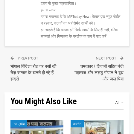
दबाव से मुक्त पत्रकारिता।
हमारा लक्ष्य:
हमारा मक़सद है कि MPToday News केवल एक न्यूज़ पोर्टल
न रहकर, पाठकों का भरोसेमंद साथी बने।
हम चाहते हैं कि पाठक हमें सिर्फ खबरों के लिए ही नहीं, बल्कि
सच्चाई और निष्पक्षता के प्रतीक के रूप में याद करें।
PREV POST
NEXT POST
भोपाल विदिशा रोड पर बसों की
चमत्कार ! शिवजी सहित नंदी
तेज़ रफ्तार के चलते हो रहें हैं
महाराज और लड्डू गोपाल ने दूध
हादसे
और जल पिया
You Might Also Like
All
मध्यप्रदेश
रायसेन