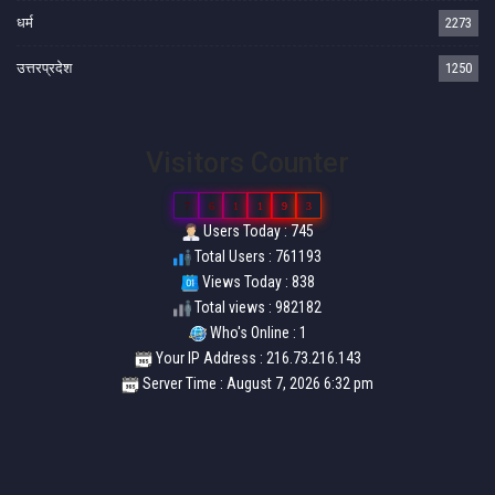
धर्म
2273
उत्तरप्रदेश
1250
Visitors Counter
7
6
1
1
9
3
Users Today : 745
Total Users : 761193
Views Today : 838
Total views : 982182
Who's Online : 1
Your IP Address : 216.73.216.143
Server Time : August 7, 2026 6:32 pm