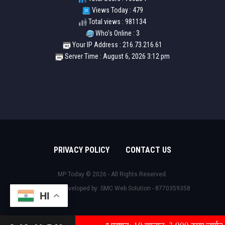
Views Today : 479
Total views : 981134
Who's Online : 3
Your IP Address : 216.73.216.61
Server Time : August 6, 2026 3:12 pm
PRIVACY POLICY
CONTACT US
MP Today © 2026 - All Rights Reserved.
Design & Developed by:
SMC Web Solution - 8770359358
HI