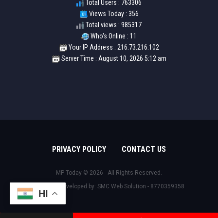
Total Users : 763306
Views Today : 356
Total views : 985317
Who's Online : 11
Your IP Address : 216.73.216.102
Server Time : August 10, 2026 5:12 am
PRIVACY POLICY
CONTACT US
MP Today © 2026 - All Rights Reserved.
Design & Developed by:
SMC Web Solution - 8770359358
HI