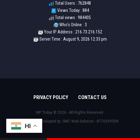
Total Users : 762848
Views Today : 884
Total views : 984405
Who's Online : 3
Your IP Address : 216.73.216.152
Server Time : August 9, 2026 12:33 pm
PRIVACY POLICY
CONTACT US
MP Today © 2026 - All Rights Reserved.
Design & Developed by:
SMC Web Solution - 8770359358
HI