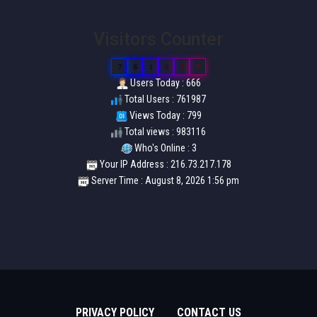
Visitors Counter
7
6
1
9
8
7
Users Today : 666
Total Users : 761987
Views Today : 799
Total views : 983116
Who's Online : 3
Your IP Address : 216.73.217.178
Server Time : August 8, 2026 1:56 pm
PRIVACY POLICY
CONTACT US