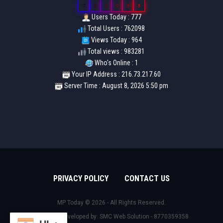
7
6
2
0
9
8
Users Today : 777
Total Users : 762098
Views Today : 964
Total views : 983281
Who's Online : 1
Your IP Address : 216.73.217.60
Server Time : August 8, 2026 5:50 pm
PRIVACY POLICY
CONTACT US
MP Today © 2026 - All Rights Reserved.
Design & Developed by:
SMC Web Solution - 8770359358