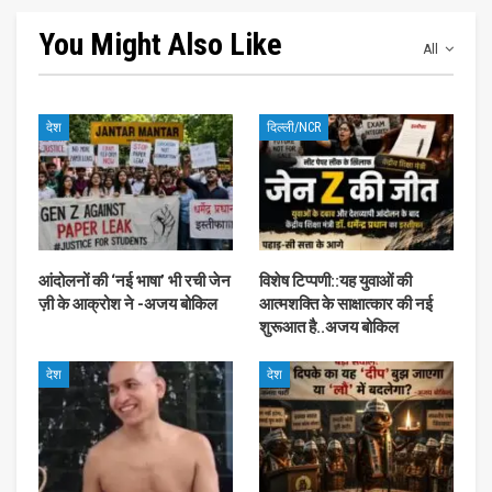
You Might Also Like
All
देश
दिल्ली/NCR
आंदोलनों की ‘नई भाषा’ भी रची जेन
विशेष टिप्पणी::यह युवाओं की
ज़ी के आक्रोश ने -अजय बोकिल
आत्मशक्ति के साक्षात्कार की नई
शुरूआत है..अजय बोकिल
देश
देश