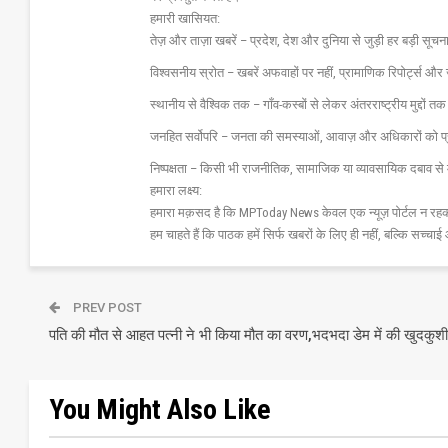
हमारी खासियत:
तेज़ और ताज़ा खबरें – प्रदेश, देश और दुनिया से जुड़ी हर बड़ी सू
विश्वसनीय स्रोत – खबरें अफवाहों पर नहीं, प्रामाणिक रिपोर्ट्स 
स्थानीय से वैश्विक तक – गाँव-कस्बों से लेकर अंतरराष्ट्रीय मुद्दों
जनहित सर्वोपरि – जनता की समस्याओं, आवाज़ और अधिकारों को 
निष्पक्षता – किसी भी राजनीतिक, सामाजिक या व्यावसायिक दबाव से 
हमारा लक्ष्य:
हमारा मक़सद है कि MPToday News केवल एक न्यूज़ पोर्टल न रहक
हम चाहते हैं कि पाठक हमें सिर्फ खबरों के लिए ही नहीं, बल्कि सच्चाई 
PREV POST
पति की मौत से आहत पत्नी ने भी किया मौत का वरण,भदभदा डेम में की खुदकुशी
You Might Also Like