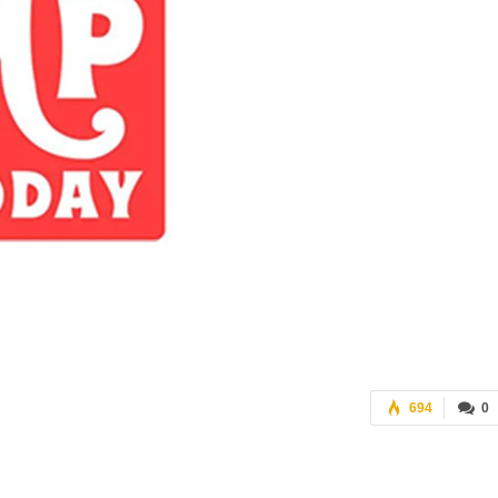
694
0