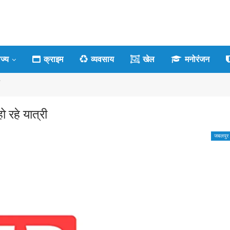
ाज्य
क्राइम
व्यवसाय
खेल
मनोरंजन
ी
 रहे यात्री
जबलपुर