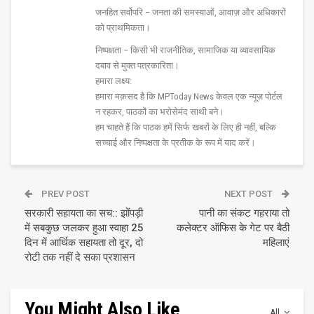
जनहित सर्वोपरि – जनता की समस्याओं, आवाज़ और अधिकारों
को प्राथमिकता।
निष्पक्षता – किसी भी राजनीतिक, सामाजिक या व्यावसायिक
दबाव से मुक्त पत्रकारिता।
हमारा लक्ष्य:
हमारा मक़सद है कि MPToday News केवल एक न्यूज़ पोर्टल
न रहकर, पाठकों का भरोसेमंद साथी बने।
हम चाहते हैं कि पाठक हमें सिर्फ खबरों के लिए ही नहीं, बल्कि
सच्चाई और निष्पक्षता के प्रतीक के रूप में याद करें।
PREV POST
NEXT POST
सरकारी सहायता का सच:: झोंपड़ी
पानी का संकट गहराया तो
में सबकुछ जलकर हुआ स्वाहा 25
कलेक्टर ऑफिस के गेट पर बैठी
दिन में आर्थिक सहायता तो दूर, दो
महिलाएं
रोटी तक नहीं दे सका प्रशासन
You Might Also Like
All