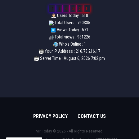
7
6
0
3
3
5
Users Today : 518
Total Users : 760335
Views Today : 571
Total views : 981226
Who's Online : 1
Your IP Address : 216.73.216.17
Server Time : August 6, 2026 7:02 pm
PRIVACY POLICY
CONTACT US
MP Today © 2026 - All Rights Reserved.