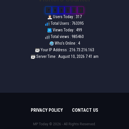
7
6
3
3
9
5
Users Today : 317
Total Users : 763395
Views Today : 499
Total views : 985460
Who's Online : 4
Your IP Address : 216.73.216.163
Server Time : August 10, 2026 7:41 am
PRIVACY POLICY
CONTACT US
MP Today © 2026 - All Rights Reserved.