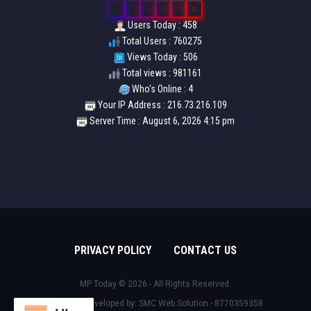
7
6
0
2
7
5
Users Today : 458
Total Users : 760275
Views Today : 506
Total views : 981161
Who's Online : 4
Your IP Address : 216.73.216.109
Server Time : August 6, 2026 4:15 pm
PRIVACY POLICY
CONTACT US
MP Today © 2026 - All Rights Reserved.
Design & Developed by:
SMC Web Solution - 8770359358