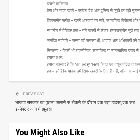
हमारी खासियत:
तेज़ और ताज़ा खबरें – प्रदेश, देश और दुनिया से जुड़ी हर बड़ी सू
विश्वसनीय स्रोत – खबरें अफवाहों पर नहीं, प्रामाणिक रिपोर्ट्स 
स्थानीय से वैश्विक तक – गाँव-कस्बों से लेकर अंतरराष्ट्रीय मुद्दों
जनहित सर्वोपरि – जनता की समस्याओं, आवाज़ और अधिकारों को 
निष्पक्षता – किसी भी राजनीतिक, सामाजिक या व्यावसायिक दबाव से 
हमारा लक्ष्य:
हमारा मक़सद है कि MPToday News केवल एक न्यूज़ पोर्टल न रहक
हम चाहते हैं कि पाठक हमें सिर्फ खबरों के लिए ही नहीं, बल्कि सच्चाई 
PREV POST
भाजपा सरकार का पुतला जलाने से रोकने के दौरान एक बड़ा हादसा,एक सब
इंस्पेक्टर आग में झुलसा
You Might Also Like