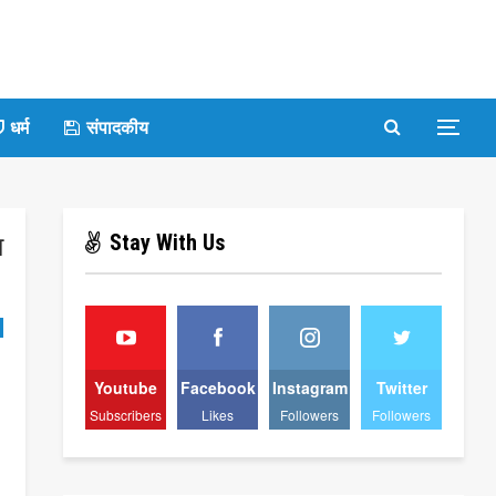
धर्म
संपादकीय
Stay With Us
ा
Youtube
Facebook
Instagram
Twitter
Subscribers
Likes
Followers
Followers