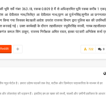
की भूमि सर्वे नंबर 363 /8, रकबा 0.809 हे मैं से अधिक्रमित भूमि रकबा करीब 1 एकड
र,सुरेश आ देवीलाल नाथ,जितेंद्र आ देवीलाल नाथ,पूरण आ दुर्जनसिंह,सुनील आ छगनला
मण किया गया जिसका बेदखली आदेश उपरांत राजस्व विभाग द्वारा पुलिस बल की उपस्थित
त करवाई गई। उक्त कार्यवाही के दौरान तहसीलदार रघुवीरसिंह मरावी, नायब तहसीलदा
गंज कमल सिंग ठाकुर, राजस्व निरीक्षक अमित रावत, हल्का पटवारी अनिकेश शर्मा एव
ReddIt
722
0
न्यूज़ पोर्टल है। हमारा उद्देश्य पाठकों तक तेज़, सटीक और ज़िम्मेदार पत्रकारिता के माध्यम से हर
ज़ और लोकतंत्र की धड़कन हैं। इसलिए हम हर खबर को तथ्यों, साक्ष्यों और ज़मीनी हकीकत के आधार