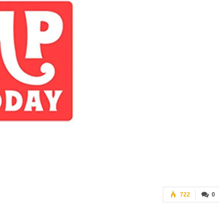
722
0