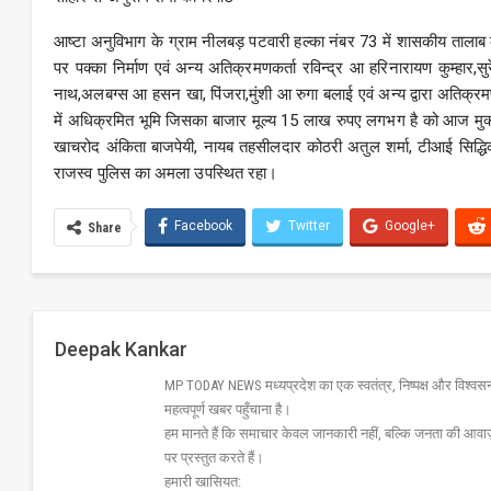
आष्टा अनुविभाग के ग्राम नीलबड़ पटवारी हल्का नंबर 73 में शासकीय तालाब 
पर पक्का निर्माण एवं अन्य अतिक्रमणकर्ता रविन्द्र आ हरिनारायण कुम्हा
नाथ,अलबग्स आ हसन खा, पिंजरा,मुंशी आ रुगा बलाई एवं अन्य द्वारा अतिक्र
में अधिक्रमित भूमि जिसका बाजार मूल्य 15 लाख रुपए लगभग है को आज मुक्
खाचरोद अंकिता बाजपेयी, नायब तहसीलदार कोठरी अतुल शर्मा, टीआई सिद्धिक
राजस्व पुलिस का अमला उपस्थित रहा।
Facebook
Twitter
Google+
Share
Deepak Kankar
MP TODAY NEWS मध्यप्रदेश का एक स्वतंत्र, निष्पक्ष और विश्वसनीय 
महत्वपूर्ण खबर पहुँचाना है।
हम मानते हैं कि समाचार केवल जानकारी नहीं, बल्कि जनता की आवा
पर प्रस्तुत करते हैं।
हमारी खासियत: