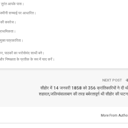
चना तुरंत आपके पास।
और जमीनी सच्चाई पर आधारित।
 तक की कवरेज।
प्राथमिकता।
मुक्त पत्रकारिता।
र, पाठकों का भरोसेमंद साथी बने।
और निष्पक्षता के प्रतीक के रूप में याद करें।
NEXT POST
सीहोर में 14 जनवरी 1858 को 356 क्रांतिकारियों ने दी थ
शहादत,जलियांवालाबाग की तरह बर्बरतापूर्ण थी सीहोर की घटन
More From Autho