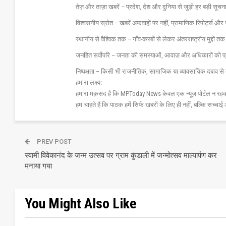
तेज़ और ताज़ा खबरें – प्रदेश, देश और दुनिया से जुड़ी हर बड़ी सू
विश्वसनीय स्रोत – खबरें अफवाहों पर नहीं, प्रामाणिक रिपोर्ट्स 
स्थानीय से वैश्विक तक – गाँव-कस्बों से लेकर अंतरराष्ट्रीय मुद्दों
जनहित सर्वोपरि – जनता की समस्याओं, आवाज़ और अधिकारों को 
निष्पक्षता – किसी भी राजनीतिक, सामाजिक या व्यावसायिक दबाव से 
हमारा लक्ष्य:
हमारा मक़सद है कि MPToday News केवल एक न्यूज़ पोर्टल न रहक
हम चाहते हैं कि पाठक हमें सिर्फ खबरों के लिए ही नहीं, बल्कि सच्चाई 
PREV POST
स्वामी विवेकानंद के जन्म उत्सव पर ग्राम कुंडाली में जन्मोत्सव माल्यार्पण कर
मनाया गया
You Might Also Like