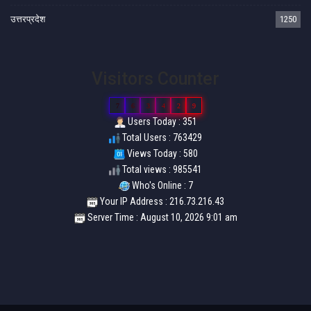
उत्तरप्रदेश
1250
Visitors Counter
7
6
3
4
2
9
Users Today : 351
Total Users : 763429
Views Today : 580
Total views : 985541
Who's Online : 7
Your IP Address : 216.73.216.43
Server Time : August 10, 2026 9:01 am