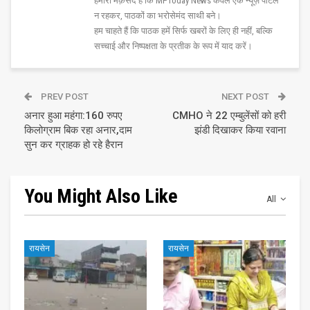
हमारा मक़सद है कि MPToday News केवल एक न्यूज़ पोर्टल
न रहकर, पाठकों का भरोसेमंद साथी बने।
हम चाहते हैं कि पाठक हमें सिर्फ खबरों के लिए ही नहीं, बल्कि
सच्चाई और निष्पक्षता के प्रतीक के रूप में याद करें।
PREV POST
NEXT POST
अनार हुआ महंगा:160 रुपए
CMHO ने 22 एम्बुलेंसों को हरी
किलोग्राम बिक रहा अनार,दाम
झंडी दिखाकर किया रवाना
सुन कर ग्राहक हो रहे हैरान
You Might Also Like
All
रायसेन
रायसेन