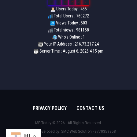
7
6
0
2
7
2
Users Today : 455
Total Users : 760272
Views Today : 503
Total views : 981158
Who's Online : 1
Your IP Address : 216.73.217.24
Server Time : August 6, 2026 4:15 pm
PRIVACY POLICY
CONTACT US
MP Today © 2026 - All Rights Reserved.
Design & Developed by:
SMC Web Solution - 8770359358
HI