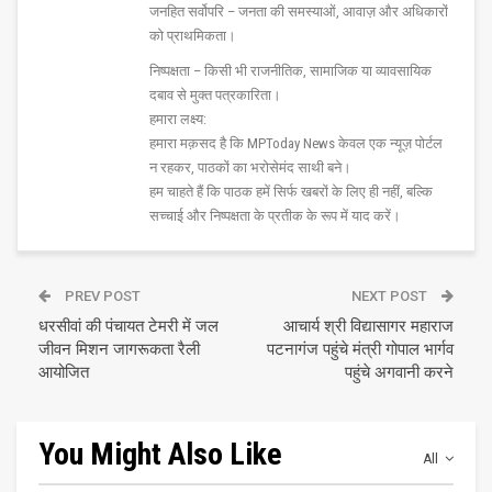
जनहित सर्वोपरि – जनता की समस्याओं, आवाज़ और अधिकारों
को प्राथमिकता।
निष्पक्षता – किसी भी राजनीतिक, सामाजिक या व्यावसायिक
दबाव से मुक्त पत्रकारिता।
हमारा लक्ष्य:
हमारा मक़सद है कि MPToday News केवल एक न्यूज़ पोर्टल
न रहकर, पाठकों का भरोसेमंद साथी बने।
हम चाहते हैं कि पाठक हमें सिर्फ खबरों के लिए ही नहीं, बल्कि
सच्चाई और निष्पक्षता के प्रतीक के रूप में याद करें।
PREV POST
NEXT POST
धरसीवां की पंचायत टेमरी में जल
आचार्य श्री विद्यासागर महाराज
जीवन मिशन जागरूकता रैली
पटनागंज पहुंचे मंत्री गोपाल भार्गव
आयोजित
पहुंचे अगवानी करने
You Might Also Like
All