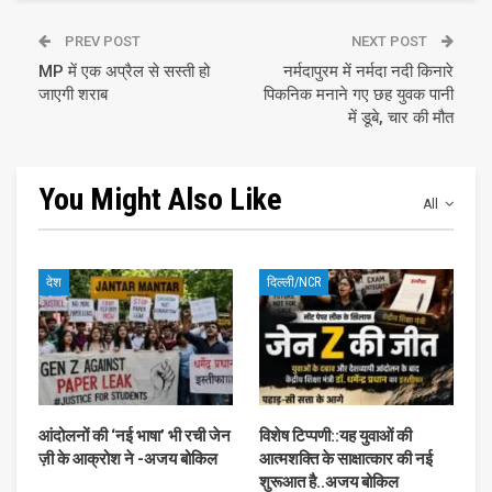
PREV POST
NEXT POST
MP में एक अप्रैल से सस्ती हो
नर्मदापुरम में नर्मदा नदी किनारे
जाएगी शराब
पिकनिक मनाने गए छह युवक पानी
में डूबे, चार की मौत
You Might Also Like
All
देश
दिल्ली/NCR
आंदोलनों की ‘नई भाषा’ भी रची जेन
विशेष टिप्पणी::यह युवाओं की
ज़ी के आक्रोश ने -अजय बोकिल
आत्मशक्ति के साक्षात्कार की नई
शुरूआत है..अजय बोकिल