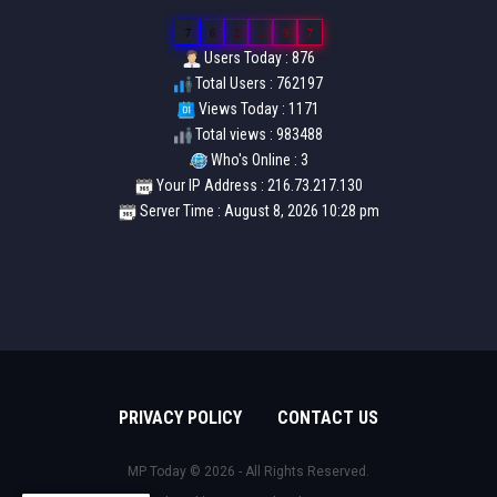
7
6
2
1
9
7
Users Today : 876
Total Users : 762197
Views Today : 1171
Total views : 983488
Who's Online : 3
Your IP Address : 216.73.217.130
Server Time : August 8, 2026 10:28 pm
PRIVACY POLICY
CONTACT US
MP Today © 2026 - All Rights Reserved.