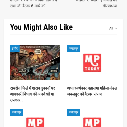
मंगलम संस्था की वार्षिक साधारण
धड़ल्ले से चलता है कबाड़ का
सभा की बैठक 6 मार्च को
गौरखधंधा
You Might Also Like
All
इंदौर
जबलपुर
रायसेन जिले में शराब दुकानों पर
अभा स्वर्णकार महासभा महिला मंडल
आबकारी विभाग की अनदेखी या
जबलपुर की बैठक संपन्न
उपकार..
जबलपुर
जबलपुर