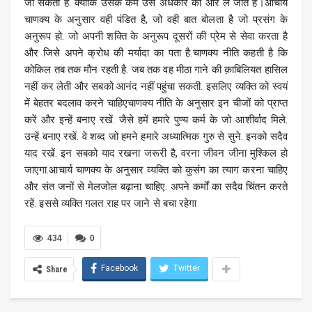
जा सकती है. क्‍योंकि उसके कर्म उसे अंधकार की ओर ले जाते हैं।आचार्य
चाणक्‍य के अनुसार वही पंडित है, जो वही बात बोलता है जो प्रसंग के
अनुरूप हो. जो अपनी शक्ति के अनुरूप दूसरों की प्रेम से सेवा करता है
और जिसे अपने क्रोध की मर्यादा का पता है.चाणक्‍य नी‍ति कहती है कि
कोकिल तब तक मौन रहती है. जब तक वह मीठा गाने की क़ाबिलियत हासिल
नहीं कर लेती और सबको आनंद नहीं पहुंचा सकती. इसलिए व्‍यक्ति को स्‍वयं
में बेहतर बदलाव करने चाहिएचाणक्‍य नीति के अनुसार इन चीजों को प्राप्त
करें और इन्‍हें बनाए रखें. जैसे हमें हमारे पुण्य कर्म के जो आशीर्वाद मिले.
उन्‍हें बनाए रखें. वे शब्द जो हमने हमारे अध्यात्मिक गुरु से सुने. इनको सदैव
याद रखें. इन सबको याद रखना जरूरी है, वरना जीवन जीना मुश्किल हो
जाएगा.आचार्य चाणक्‍य के अनुसार व्‍यक्ति को कुसंग का त्याग करना चाहिए
और संत जनों से मेलजोल बढ़ाना चाहिए. अपने कर्मों का सदैव चिंतन करते
रहें. इससे व्‍यक्ति गलत राह पर जाने से बचा रहेगा
434
0
Facebook
Twitter
Share