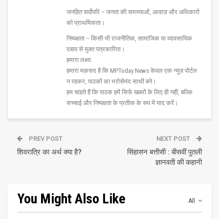
जनहित सर्वोपरि – जनता की समस्याओं, आवाज़ और अधिकारों
को प्राथमिकता।
निष्पक्षता – किसी भी राजनीतिक, सामाजिक या व्यावसायिक
दबाव से मुक्त पत्रकारिता।
हमारा लक्ष्य:
हमारा मक़सद है कि MPToday News केवल एक न्यूज़ पोर्टल
न रहकर, पाठकों का भरोसेमंद साथी बने।
हम चाहते हैं कि पाठक हमें सिर्फ खबरों के लिए ही नहीं, बल्कि
सच्चाई और निष्पक्षता के प्रतीक के रूप में याद करें।
PREV POST
NEXT POST
शिवरात्रि का अर्थ क्या है?
सिंहासन बत्तीसी : बीसवीं पुतली
ज्ञानवती की कहानी
You Might Also Like
All