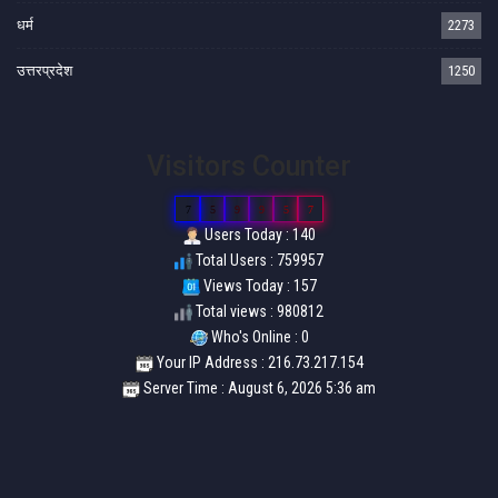
धर्म
2273
उत्तरप्रदेश
1250
Visitors Counter
7
5
9
9
5
7
Users Today : 140
Total Users : 759957
Views Today : 157
Total views : 980812
Who's Online : 0
Your IP Address : 216.73.217.154
Server Time : August 6, 2026 5:36 am