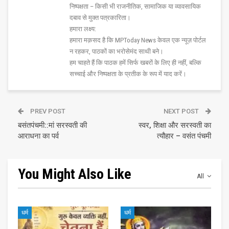
निष्पक्षता – किसी भी राजनीतिक, सामाजिक या व्यावसायिक
दबाव से मुक्त पत्रकारिता।
हमारा लक्ष्य:
हमारा मक़सद है कि MPToday News केवल एक न्यूज़ पोर्टल
न रहकर, पाठकों का भरोसेमंद साथी बने।
हम चाहते हैं कि पाठक हमें सिर्फ खबरों के लिए ही नहीं, बल्कि
सच्चाई और निष्पक्षता के प्रतीक के रूप में याद करें।
PREV POST
NEXT POST
बसंतपंचमी::मां सरस्वती की
स्वर, शिक्षा और सरस्वती का
आराधना का पर्व
त्यौहार – वसंत पंचमी
You Might Also Like
All
धर्म
धर्म