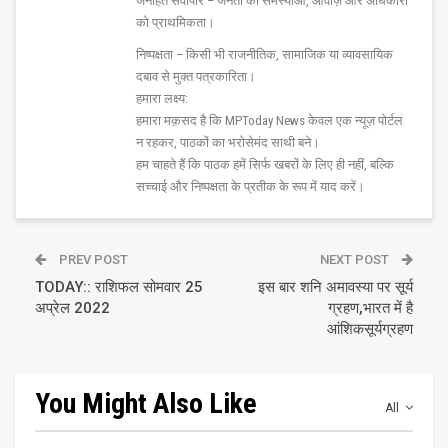
जनहित सर्वोपरि – जनता की समस्याओं, आवाज़ और अधिकारों
को प्राथमिकता।
निष्पक्षता – किसी भी राजनीतिक, सामाजिक या व्यावसायिक
दबाव से मुक्त पत्रकारिता।
हमारा लक्ष्य:
हमारा मक़सद है कि MPToday News केवल एक न्यूज़ पोर्टल
न रहकर, पाठकों का भरोसेमंद साथी बने।
हम चाहते हैं कि पाठक हमें सिर्फ खबरों के लिए ही नहीं, बल्कि
सच्चाई और निष्पक्षता के प्रतीक के रूप में याद करें।
PREV POST
NEXT POST
TODAY:: राशिफल सोमवार 25
इस बार शनि अमावस्या पर सूर्य
अप्रेल 2022
ग्रहण,भारत में है
आंशिकसूर्यग्रहण
You Might Also Like
All