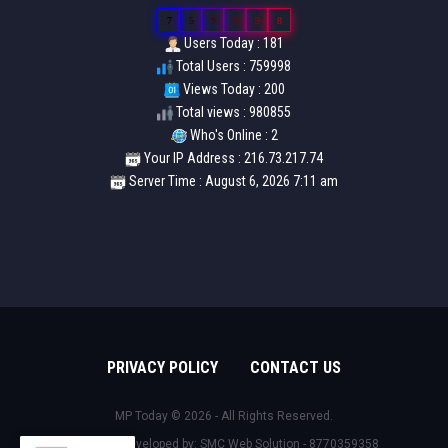
7
5
9
9
9
8
Users Today : 181
Total Users : 759998
Views Today : 200
Total views : 980855
Who's Online : 2
Your IP Address : 216.73.217.74
Server Time : August 6, 2026 7:11 am
PRIVACY POLICY
CONTACT US
MP Today © 2026 - All Rights Reserved.
Design & Developed by:
SMC Web Solution - 8770359358