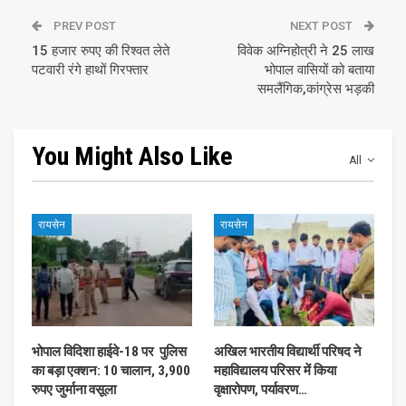
PREV POST
NEXT POST
15 हजार रुपए की रिश्वत लेते
विवेक अग्निहोत्री ने 25 लाख
पटवारी रंगे हाथों गिरफ्तार
भोपाल वासियों को बताया
समलैंगिक,कांग्रेस भड़की
You Might Also Like
All
रायसेन
रायसेन
भोपाल विदिशा हाईवे-18 पर पुलिस
अखिल भारतीय विद्यार्थी परिषद ने
का बड़ा एक्शन: 10 चालान, 3,900
महाविद्यालय परिसर में किया
रुपए जुर्माना वसूला
वृक्षारोपण, पर्यावरण…