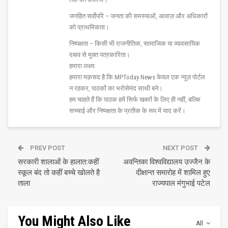
जनहित सर्वोपरि – जनता की समस्याओं, आवाज़ और अधिकारों
को प्राथमिकता।
निष्पक्षता – किसी भी राजनीतिक, सामाजिक या व्यावसायिक
दबाव से मुक्त पत्रकारिता।
हमारा लक्ष्य:
हमारा मक़सद है कि MPToday News केवल एक न्यूज़ पोर्टल
न रहकर, पाठकों का भरोसेमंद साथी बने।
हम चाहते हैं कि पाठक हमें सिर्फ खबरों के लिए ही नहीं, बल्कि
सच्चाई और निष्पक्षता के प्रतीक के रूप में याद करें।
PREV POST
NEXT POST
सरकारी शालाओं के हालात:कहीं
अवन्तिका विश्वविद्यालय उज्जैन के
स्कूल बंद तो कहीं बच्चे खोलते है
दीक्षान्त समारोह में शामिल हुए
ताला
राज्यपाल मंगुभाई पटेल
You Might Also Like
All