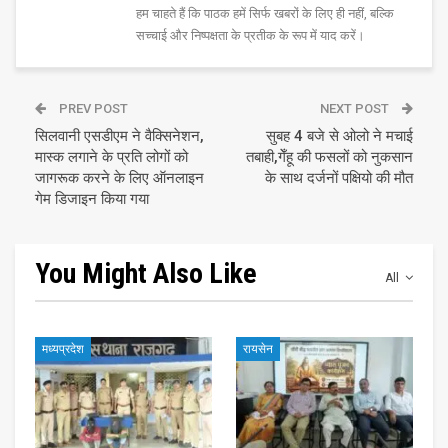
हम चाहते हैं कि पाठक हमें सिर्फ खबरों के लिए ही नहीं, बल्कि
सच्चाई और निष्पक्षता के प्रतीक के रूप में याद करें।
PREV POST
NEXT POST
सिलवानी एसडीएम ने वैक्सिनेशन,
सुबह 4 बजे से ओलो ने मचाई
मास्क लगाने के प्रति लोगों को
तबाही,गेँहू की फसलों को नुकसान
जागरूक करने के लिए ऑनलाइन
के साथ दर्जनों पक्षियो की मौत
गेम डिजाइन किया गया
You Might Also Like
All
मध्यप्रदेश
रायसेन