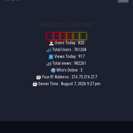
Visitors Counter
7
6
1
2
6
8
Users Today : 820
Total Users : 761268
Views Today : 917
Total views : 982261
Who's Online : 3
Your IP Address : 216.73.216.217
Server Time : August 7, 2026 9:27 pm