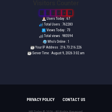
Visitors Counter
7
6
2
2
8
3
Users Today : 67
Total Users : 762283
Views Today : 73
Total views : 983594
Who's Online : 1
Your IP Address : 216.73.216.226
Server Time : August 9, 2026 3:02 am
PRIVACY POLICY
CONTACT US
MP Today © 2026 - All Rights Reserved.