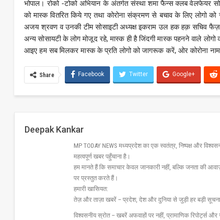
भोपाल। रोको -टोको अभियान के अंतर्गत संस्था शमा फैन्स क्लब वेलफेयर सोसा
को मास्क वितरित किये गए तथा कोरोना संक्रमण से बचाव के लिए लोगो क
अजय श्रवण व उनकी टीम सोसाइटी अध्यक्ष इकराम उल हक हक़ सचिव फैज़ 
अन्य सोसायटी के लोग मोजूद रहे, मास्क ही है जिंदगी मास्क पहनने वाले लोग
आइए हम सब मिलकर मास्क के प्रति लोगो को जागरूक करें, ओर कोरोना नामक
Facebook
Twitter
Google+
Share
Deepak Kankar
MP TODAY NEWS मध्यप्रदेश का एक स्वतंत्र, निष्पक्ष और विश्वसनीय 
महत्वपूर्ण खबर पहुँचाना है।
हम मानते हैं कि समाचार केवल जानकारी नहीं, बल्कि जनता की आवा
पर प्रस्तुत करते हैं।
हमारी खासियत:
तेज़ और ताज़ा खबरें – प्रदेश, देश और दुनिया से जुड़ी हर बड़ी सू
विश्वसनीय स्रोत – खबरें अफवाहों पर नहीं, प्रामाणिक रिपोर्ट्स 