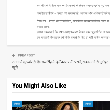
स्थानीय से वैश्विक तक – गाँव-कस्बों से लेकर अंतरराष्ट्रीय मुद्दों
जनहित सर्वोपरि – जनता की समस्याओं, आवाज़ और अधिकारों को 
निष्पक्षता – किसी भी राजनीतिक, सामाजिक या व्यावसायिक दबाव से 
हमारा लक्ष्य:
हमारा मक़सद है कि MPToday News केवल एक न्यूज़ पोर्टल न रहक
हम चाहते हैं कि पाठक हमें सिर्फ खबरों के लिए ही नहीं, बल्कि सच्चाई 
PREV POST
सतना में मुख्‍यमंत्री शिवराजसिंह के हेलीकाप्‍टर में खराबी,सड़क मार्ग से दुर्गापुर
पहुंचे
You Might Also Like
भोपाल
भोपाल