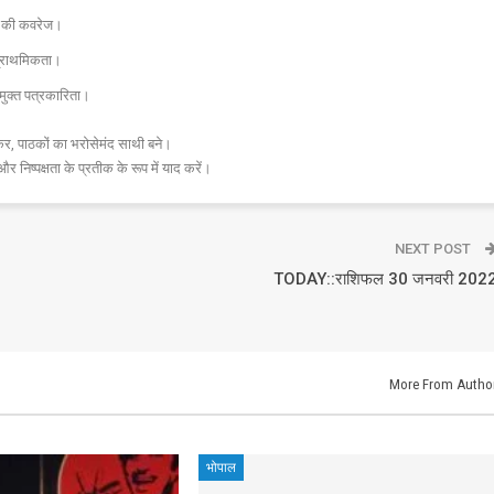
 तक की कवरेज।
प्राथमिकता।
मुक्त पत्रकारिता।
र, पाठकों का भरोसेमंद साथी बने।
और निष्पक्षता के प्रतीक के रूप में याद करें।
NEXT POST
TODAY::राशिफल 30 जनवरी 202
More From Autho
भोपाल