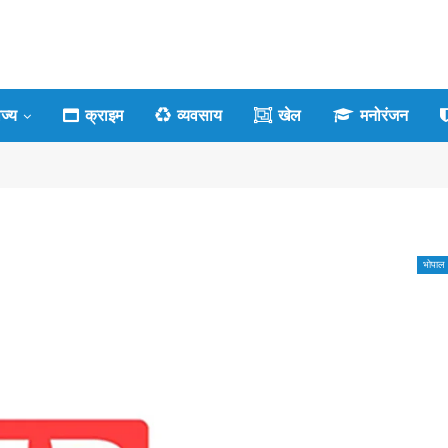
ाज्य
क्राइम
व्यवसाय
खेल
मनोरंजन
भोपाल