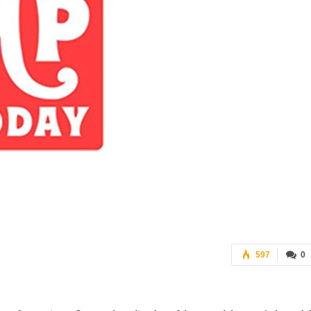
597
0