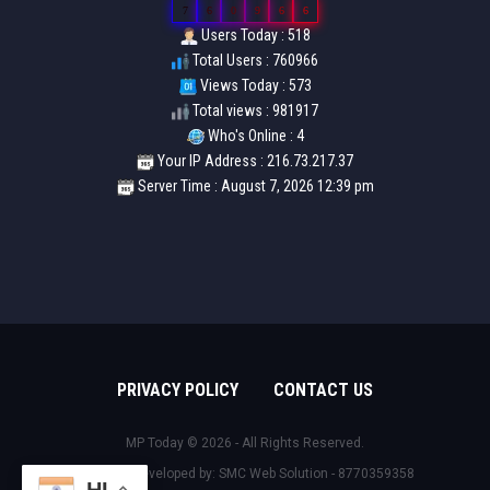
7
6
0
9
6
6
Users Today : 518
Total Users : 760966
Views Today : 573
Total views : 981917
Who's Online : 4
Your IP Address : 216.73.217.37
Server Time : August 7, 2026 12:39 pm
PRIVACY POLICY
CONTACT US
MP Today © 2026 - All Rights Reserved.
Design & Developed by:
SMC Web Solution - 8770359358
HI