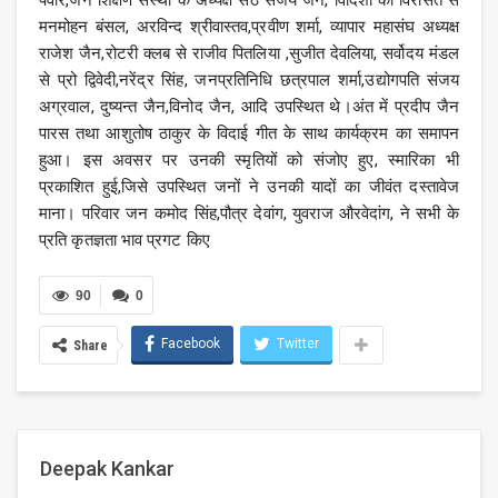
पवार,जैन शिक्षण संस्था के अध्यक्ष सेठ संजय जैन, विदिशा की विरासत से
मनमोहन बंसल, अरविन्द श्रीवास्तव,प्रवीण शर्मा, व्यापार महासंघ अध्यक्ष
राजेश जैन,रोटरी क्लब से राजीव पितलिया ,सुजीत देवलिया, सर्वोदय मंडल
से प्रो द्विवेदी,नरेंद्र सिंह, जनप्रतिनिधि छत्रपाल शर्मा,उद्योगपति संजय
अग्रवाल, दुष्यन्त जैन,विनोद जैन, आदि उपस्थित थे।अंत में प्रदीप जैन
पारस तथा आशुतोष ठाकुर के विदाई गीत के साथ कार्यक्रम का समापन
हुआ। इस अवसर पर उनकी स्मृतियों को संजोए हुए, स्मारिका भी
प्रकाशित हुई,जिसे उपस्थित जनों ने उनकी यादों का जीवंत दस्तावेज
माना। परिवार जन कमोद सिंह,पौत्र देवांग, युवराज औरवेदांग, ने सभी के
प्रति कृतज्ञता भाव प्रगट किए
90
0
Facebook
Twitter
Share
Deepak Kankar