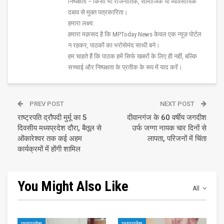
निष्पक्षता – किसी भी राजनीतिक, सामाजिक या व्यावसायिक
दबाव से मुक्त पत्रकारिता।
हमारा लक्ष्य:
हमारा मक़सद है कि MPToday News केवल एक न्यूज़ पोर्टल
न रहकर, पाठकों का भरोसेमंद साथी बने।
हम चाहते हैं कि पाठक हमें सिर्फ खबरों के लिए ही नहीं, बल्कि
सच्चाई और निष्पक्षता के प्रतीक के रूप में याद करें।
PREV POST
NEXT POST
राष्ट्रपति द्रौपदी मुर्मू का 5
दीवानगंज के 60 वर्षीय जगदीश
दिवसीय मध्यप्रदेश दौरा, बैतूल से
उर्फ जग्गा नायक चार दिनों से
ओंकारेश्वर तक कई अहम
लापता, परिजनों में चिंता
कार्यक्रमों में होंगी शामिल
You Might Also Like
All