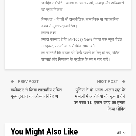
जनहित सर्वोपरि – जनता की समस्याओं, आवाज़ और अधिकारों
को प्राथमिकता।
निष्पक्षता – किसी भी राजनीतिक, सामाजिक या व्यावसायिक
दबाव से मुक्त पत्रकारिता।
हमारा लक्ष्य:
हमारा मक़सद है कि MPToday News केवल एक न्यूज़ पोर्टल
न रहकर, पाठकों का भरोसेमंद साथी बने।
हम चाहते हैं कि पाठक हमें सिर्फ खबरों के लिए ही नहीं, बल्कि
सच्चाई और निष्पक्षता के प्रतीक के रूप में याद करें।
PREV POST
NEXT POST
कलेक्टर ने किया शासकीय उचित
पुलिस ने दो अलग-अलग लूट के
मूल्य दुकान का औचक निरीक्षण
मामलों में आरोपियो की सूचना देने
पर रखा 10 हजार रुपए का इनाम
किया घोषित
You Might Also Like
All