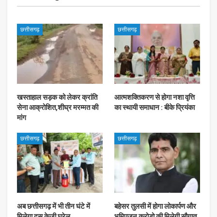
छत्तीसगढ़
छत्तीसगढ़
खस्ताहाल सड़क को लेकर क्रांति
आत्मशक्तिकरण से होगा नशा वृत्ति
सेना आक्रोशित,शीघ्र मरम्मत की
का स्थायी समाधान : बीके प्रियंका
मांग
छत्तीसगढ़
छत्तीसगढ़
अब छत्तीसगढ़ में भी तीन घंटे में
बहेसर तुलसी में होगा लोकार्पण और
मिलेगा दस केजी घरेलू
भूमिपजन करोड़ो की मिलेगी सौगात