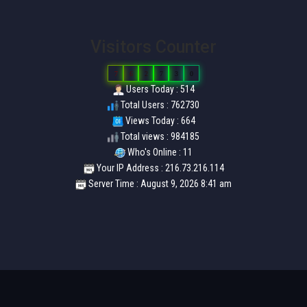
Visitors Counter
7
6
2
7
3
0
Users Today : 514
Total Users : 762730
Views Today : 664
Total views : 984185
Who's Online : 11
Your IP Address : 216.73.216.114
Server Time : August 9, 2026 8:41 am