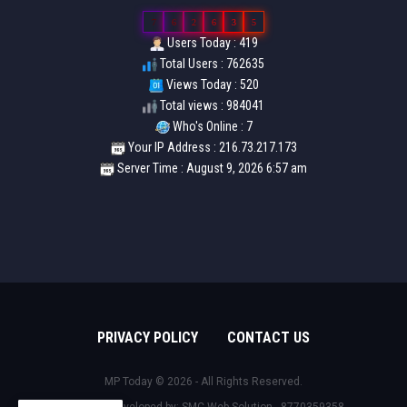
7
6
2
6
3
5
Users Today : 419
Total Users : 762635
Views Today : 520
Total views : 984041
Who's Online : 7
Your IP Address : 216.73.217.173
Server Time : August 9, 2026 6:57 am
PRIVACY POLICY
CONTACT US
MP Today © 2026 - All Rights Reserved.
Design & Developed by:
SMC Web Solution - 8770359358