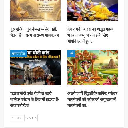
गुरु पूर्णिमा: गुरु केवल व्यक्ति नहीं,
देव शयनी ग्यारस का अद्भुत महत्व,
चेतना हैं – सत्य नारायण याज्ञवल्क्य
भगवान विष्णु चार माह के लिए
योगनिद्रा में हुए…
उत्तरप्रदेश
धर्म
चढ़ावा चोरी कांड तेजी से बढ़ते
आइये जानें हिंदुओं के धार्मिक त्यौहार
धार्मिक पर्यटन के लिए भी झटका है-
नागपंचमी की परंपराओं अनुष्ठान में
अजय बोकिल
नागपंचमी का…
PREV
NEXT