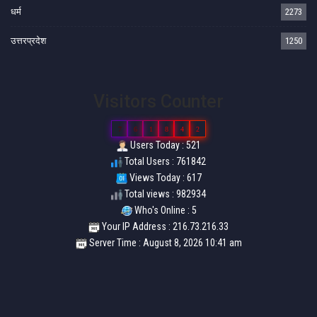
धर्म
2273
उत्तरप्रदेश
1250
Visitors Counter
7
6
1
8
4
2
Users Today : 521
Total Users : 761842
Views Today : 617
Total views : 982934
Who's Online : 5
Your IP Address : 216.73.216.33
Server Time : August 8, 2026 10:41 am