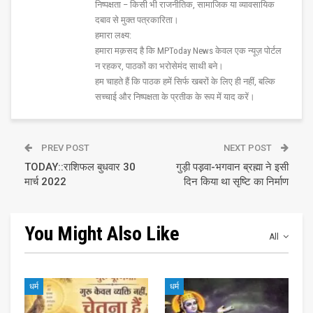
निष्पक्षता – किसी भी राजनीतिक, सामाजिक या व्यावसायिक
दबाव से मुक्त पत्रकारिता।
हमारा लक्ष्य:
हमारा मक़सद है कि MPToday News केवल एक न्यूज़ पोर्टल
न रहकर, पाठकों का भरोसेमंद साथी बने।
हम चाहते हैं कि पाठक हमें सिर्फ खबरों के लिए ही नहीं, बल्कि
सच्चाई और निष्पक्षता के प्रतीक के रूप में याद करें।
PREV POST
NEXT POST
TODAY::राशिफल बुधवार 30
गुड़ी पड़़वा-भगवान ब्रह्मा ने इसी
मार्च 2022
दिन किया था सृष्टि का निर्माण
You Might Also Like
All
धर्म
धर्म