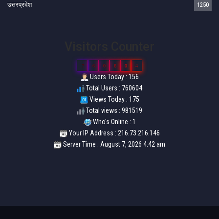
उत्तरप्रदेश
1250
Visitors Counter
7
6
0
6
0
4
Users Today : 156
Total Users : 760604
Views Today : 175
Total views : 981519
Who's Online : 1
Your IP Address : 216.73.216.146
Server Time : August 7, 2026 4:42 am