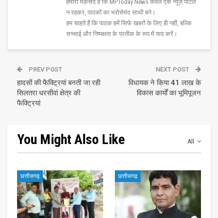
हमारा मक़सद है कि MPToday News केवल एक न्यूज़ पोर्टल
न रहकर, पाठकों का भरोसेमंद साथी बने।
हम चाहते हैं कि पाठक हमें सिर्फ खबरों के लिए ही नहीं, बल्कि
सच्चाई और निष्पक्षता के प्रतीक के रूप में याद करें।
PREV POST
NEXT POST
हादसों की फैक्ट्रियां बनती जा रही
विधायक ने किया 41 लाख के
सिलतरा धरसीवां क्षेत्र की
विकास कार्यों का भूमिपूजन
फैक्ट्रियां
You Might Also Like
All
छत्तीसगढ़
छत्तीसगढ़