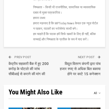
निष्पक्षता – किसी भी राजनीतिक, सामाजिक या व्यावसायिक
दबाव से मुक्त पत्रकारिता।
हमारा लक्ष्य:
हमारा मक़सद है कि MPToday News केवल एक न्यूज़ पोर्टल
न रहकर, पाठकों का भरोसेमंद साथी बने।
हम चाहते हैं कि पाठक हमें सिर्फ खबरों के लिए ही नहीं, बल्कि
सच्चाई और निष्पक्षता के प्रतीक के रूप में याद करें।
PREV POST
NEXT POST
केंद्रीय सहकारी बैंक में हुए 200
विद्युत वितरण कंपनी द्वारा पांच
करोड़ के घोटाले की जांच
हजार रुपए से अधिक बिल बकाया
सीबीआई से कराने की मांग की
होने पर काटे 15 कनेक्शन
You Might Also Like
All