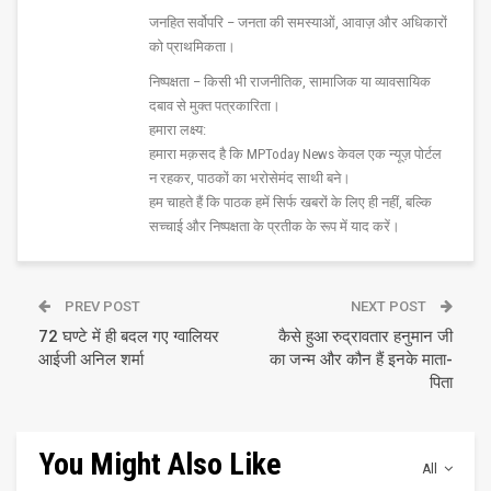
जनहित सर्वोपरि – जनता की समस्याओं, आवाज़ और अधिकारों
को प्राथमिकता।
निष्पक्षता – किसी भी राजनीतिक, सामाजिक या व्यावसायिक
दबाव से मुक्त पत्रकारिता।
हमारा लक्ष्य:
हमारा मक़सद है कि MPToday News केवल एक न्यूज़ पोर्टल
न रहकर, पाठकों का भरोसेमंद साथी बने।
हम चाहते हैं कि पाठक हमें सिर्फ खबरों के लिए ही नहीं, बल्कि
सच्चाई और निष्पक्षता के प्रतीक के रूप में याद करें।
PREV POST
NEXT POST
72 घण्टे में ही बदल गए ग्वालियर
कैसे हुआ रुद्रावतार हनुमान जी
आईजी अनिल शर्मा
का जन्म और कौन हैं इनके माता-
पिता
You Might Also Like
All